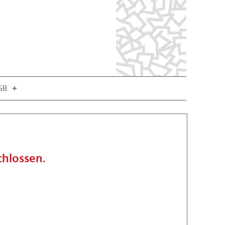
GB
chlossen.